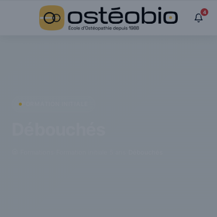
Panneau de gestion des cookies
4
FORMATION INITIALE
Débouchés
›
Formations
›
Formation initiale 5 ans
›
Débouchés