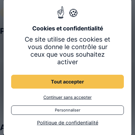
MÉTIERS POSSIBLES
Plusieurs voies
Ce site utilise des cookies et
vous donne le contrôle sur
Cabinet libéral en solo ou en cabinet de groupe
ceux que vous souhaitez
Collaboration au sein d’un cabinet pluridisciplinaire
activer
Ostéopathe du sport (clubs, fédérations)
Ostéopathie en entreprise
Tout accepter
Ostéopathie pédiatrique ou obstétrique
Enseignement, formation continue
Continuer sans accepter
Recherche, contribution à la littérature scientifique
Personnaliser
Politique de confidentialité
Accès aux personnes en situation