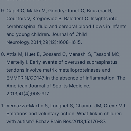
Capel C, Makki M, Gondry-Jouet C, Bouzerar R,
Courtois V, Krejpowicz B, Baledent O. Insights into
cerebrospinal fluid and cerebral blood flows in infants
and young children.
Journal of Child
Neurology.2014;29(12):1608-1615.
Attia M, Huet E, Gossard C, Menashi S, Tassoni MC,
Martelly I. Early events of overused supraspinatus
tendons involve matrix metalloproteinases and
EMMPRIN/CD147 in the absence of inflammation.
The
American Journal of Sports Medicine
.
2013;
41
(4);908‑917.
Vernazza-Martin S, Longuet S, Chamot JM, Orêve MJ.
Emotions and voluntary action: What link in children
with autism?
Behav Brain Res
.2013;
15
:176-87.