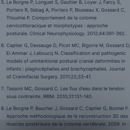
Le Borgne P, Longuet S, Gaultier B, Loyer J, Farcy S,
Portero R, Sebag A, Portero P, Blusseau X, Gossard C,
Thoumie P. Comportement de la colonne
cervicothoracique et morphotypes : approche
posturale.
Clinical Neurophysiology
. 2012;
44
:391-392.
Captier G, Dessauge D, Picot MC, Bigorre M, Gossard D,
El Ammar J, Leboucq N. Classification and pathogenic
models of unintentional postural cranial deformities in
infants : plagiocéphalies and brachycephalies.
Journal
of Craniofacial Surgery. 2011;22
;33-41.
Tassoni MC, Gossard C. Les flux d’eau dans le tendon
sous contrainte.
IRBM.
2010;
31:
131-140.
Le Borgne P, Baucher J, Gossard C, Captier G, Bonnel F.
Approche méthodologique de la reconstruction 3D des
muscles postérieurs de la colonne vertébrale. 2009. In :