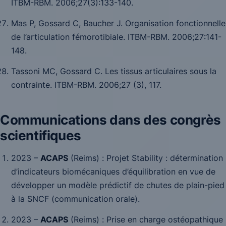
ITBM-RBM.
2006
;27
(3):133-140.
Mas P, Gossard C, Baucher J. Organisation fonctionnelle
de l’articulation fémorotibiale.
ITBM-RBM.
2006
;27
:141-
148.
Tassoni MC, Gossard C. Les tissus articulaires sous la
contrainte.
ITBM-RBM.
2006
;27
(3), 117.
Communications dans des congrès
scientifiques
2023 –
ACAPS
(Reims) :
Projet Stability : détermination
d’indicateurs biomécaniques d’équilibration en vue de
développer un modèle prédictif de chutes de plain-pied
à la SNCF
(communication orale).
2023 –
ACAPS
(Reims) :
Prise en charge ostéopathique