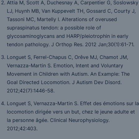
Attia M, Scott A, Duchesnay A, Carpentier G, Soslowsky
LJ, Huynh MB, Van Kuppevelt TH, Gossard C, Courty J,
Tassoni MC, Martelly I. Alterations of overused
supraspinatus tendon: a possible role of
glycosaminoglycans and HARP/pleiotrophin in early
tendon pathology. J Orthop Res. 2012 Jan;30(1):61-71.
Longuet S, Ferrel-Chapus C, Orêve MJ, Chamot JM,
Vernazza-Martin S. Emotion, Intent and Voluntary
Movement in Children with Autism. An Example: The
Goal Directed Locomotion.
J Autism Dev Disord
.
2012;
42
(7):1446-58.
Longuet S, Vernazza-Martin S. Effet des émotions sur la
locomotion dirigée vers un but, chez le jeune adulte et
la personne âgée.
Clinical Neurophysiology.
2012;
42
:403.