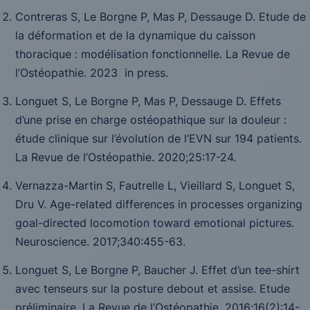
Contreras S, Le Borgne P, Mas P, Dessauge D. Etude de
la déformation et de la dynamique du caisson
thoracique : modélisation fonctionnelle.
La Revue de
l’Ostéopathie.
2023
in press.
Longuet S, Le Borgne P, Mas P, Dessauge D. Effets
d’une prise en charge ostéopathique sur la douleur :
étude clinique sur l’évolution de l’EVN sur 194 patients.
La Revue de l’Ostéopathie
. 2020;25:17-24.
Vernazza-Martin S, Fautrelle L, Vieillard S, Longuet S,
Dru V. Age-related differences in processes organizing
goal-directed locomotion toward emotional pictures.
Neuroscience.
2017;340:455-63.
Longuet S, Le Borgne P, Baucher J. Effet d’un tee-shirt
avec tenseurs sur la posture debout et assise. Etude
préliminaire.
La Revue de l’Ostéopathie
. 2016;
16(2):
14-