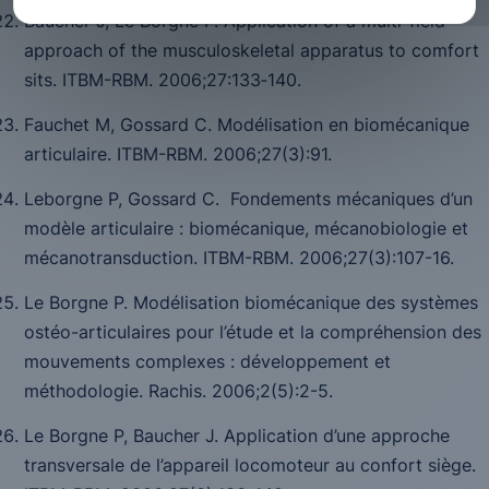
Baucher J, Le Borgne P. Application of a multi-field
approach of the musculoskeletal apparatus to comfort
sits.
ITBM-RBM
. 2006;
27
:133‑140.
Fauchet M, Gossard C. Modélisation en biomécanique
articulaire.
ITBM-RBM.
2006
;27
(3):91.
Leborgne P, Gossard C. Fondements mécaniques d’un
modèle articulaire : biomécanique, mécanobiologie et
mécanotransduction.
ITBM-RBM.
2006
;27
(3):107-16.
Le Borgne P. Modélisation biomécanique des systèmes
ostéo-articulaires pour l’étude et la compréhension des
mouvements complexes : développement et
méthodologie.
Rachis.
2006
;2
(5):2-5.
Le Borgne P, Baucher J. Application d’une approche
transversale de l’appareil locomoteur au confort siège.