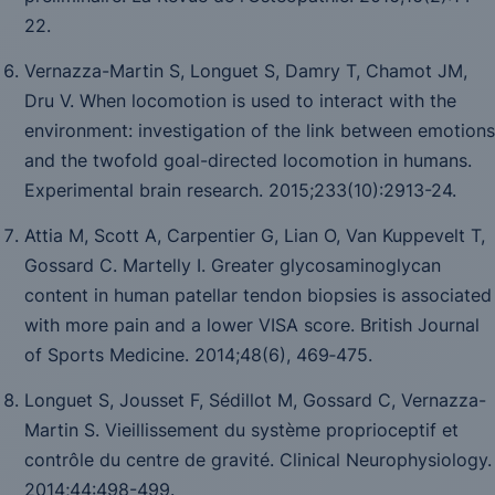
22.
Vernazza-Martin S, Longuet S, Damry T, Chamot JM,
Dru V. When locomotion is used to interact with the
environment: investigation of the link between emotions
and the twofold goal-directed locomotion in humans.
Experimental brain research
. 2015;233(10):2913-24.
Attia M, Scott A, Carpentier G, Lian O, Van Kuppevelt T,
Gossard C. Martelly I. Greater glycosaminoglycan
content in human patellar tendon biopsies is associated
with more pain and a lower VISA score.
British Journal
of Sports Medicine
. 2014;
48
(6), 469‑475.
Longuet S, Jousset F, Sédillot M, Gossard C, Vernazza-
Martin S. Vieillissement du système proprioceptif et
contrôle du centre de gravité.
Clinical Neurophysiology.
2014;
44
:498-499
.