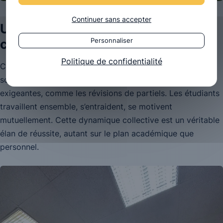
Continuer sans accepter
Une entraide précieuse dans un
cursus exigeant
Personnaliser
Politique de confidentialité
Ces moments de convivialité renforcent des liens déjà
solides, qui deviennent précieux lors des périodes plus
exigeantes, comme les révisions de partiels. Les étudiants
travaillent ensemble, s’entraident, se motivent
mutuellement. Cette dynamique collective est un véritable
élan de réussite, autant sur le plan académique que
personnel.