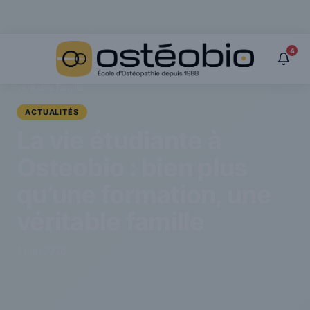
Panneau de gestion des cookies
4
›
Actualités
›
La vie étudiante à Osteobio : bien plus qu’une formation, une
véritable famille
ACTUALITÉS
La vie étudiante à
Osteobio : bien plus
qu’une formation, une
véritable famille
1 mai 2026