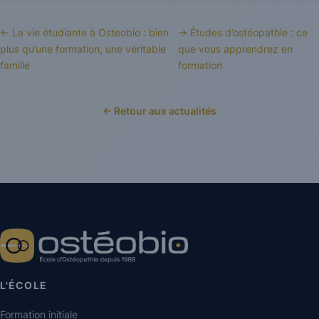
← La vie étudiante à Osteobio : bien
→ Études d’ostéopathie : ce
plus qu’une formation, une véritable
que vous apprendrez en
famille
formation
← Retour aux actualités
L'ÉCOLE
Formation initiale