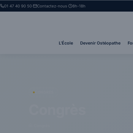
Panneau de gestion des cookies
01 47 40 90 50
·
Contactez-nous
·
8h-18h
L’École
Devenir Ostéopathe
Fo
CONGRÈS
Congrès
›
Congrès