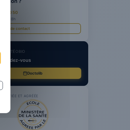
uestion ?
 40 90 50
· 8h-18h
laire de contact
UE OSTÉOBIO
e rendez-vous
Doctolib
ERTIFIÉE ET AGRÉÉE