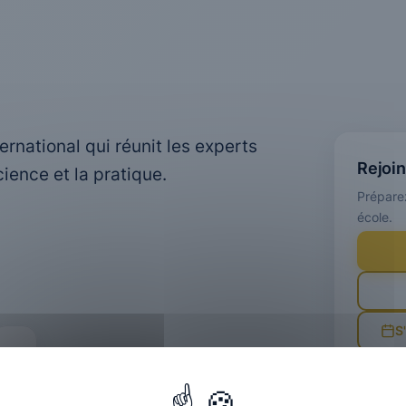
rnational qui réunit les experts
Rejoi
ience et la pratique.
Prépare
école.
S