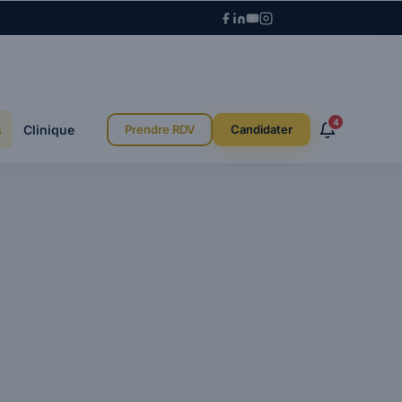
4
s
Clinique
Prendre RDV
Candidater