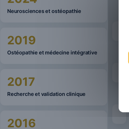
Neurosciences et ostéopathie
2019
Ostéopathie et médecine intégrative
2017
Recherche et validation clinique
2016