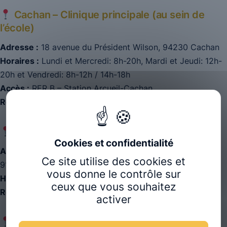
Cachan – Clinique principale (au sein de
l’école)
Adresse :
18 avenue du Président Wilson, 94230 Cachan
Horaires :
Lundi et Mercredi: 8h-20h, Mardi et Jeudi: 12h-
20h et Vendredi: 8h-12h / 14h-18h
Accès :
RER B – Station Arcueil-Cachan
Réservation :
Via Doctolib
Saclay – Université Paris-Saclay
Adresse :
Bâtiment 336, rue du Doyen André Guinier,
Ce site utilise des cookies et
91440 Bures-sur-Yvette
vous donne le contrôle sur
Horaires :
Jeudi, 12h–18h
ceux que vous souhaitez
Réservation :
Via Doctolib
activer
CH4V – Saint-Cloud