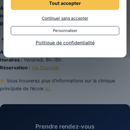
Tout accepter
Adresse :
Rue Charles Lauer, 92210 Saint-Cloud
Horaires :
Lundi et Mercredi, 8h–18h
Continuer sans accepter
Réservation :
Via Doctolib
Personnaliser
CH4V – Sèvres
Politique de confidentialité
Adresse :
141 Grande Rue, 92310 Sèvres
Horaires :
Vendredi, 8h–18h
Réservation :
Via Doctolib
Vous trouverez plus d’informations sur la clinique
principale de l’école
ici
Prendre rendez-vous