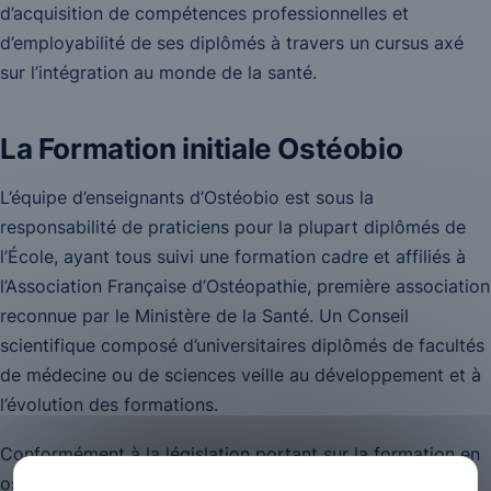
d’acquisition de compétences professionnelles et
d’employabilité de ses diplômés à travers un cursus axé
sur l’intégration au monde de la santé.
La Formation initiale Ostéobio
L’équipe d’enseignants d’Ostéobio est sous la
responsabilité de praticiens pour la plupart diplômés de
l’École, ayant tous suivi une formation cadre et affiliés à
l’Association Française d’Ostéopathie, première association
reconnue par le Ministère de la Santé. Un Conseil
scientifique composé d’universitaires diplômés de facultés
de médecine ou de sciences veille au développement et à
l’évolution des formations.
Conformément à la législation portant sur la formation en
ostéopathie, le cursus Ostéobio comprend 4 860 heures