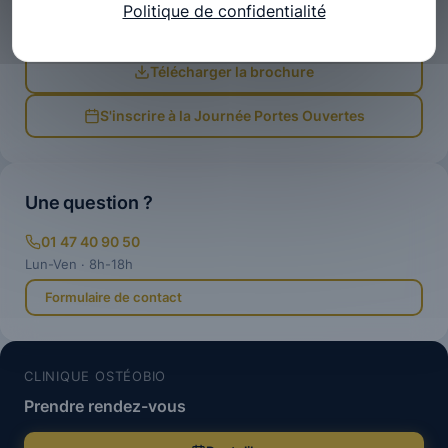
Politique de confidentialité
Candidature en ligne
Télécharger la brochure
S'inscrire à la Journée Portes Ouvertes
Une question ?
01 47 40 90 50
Lun-Ven · 8h-18h
Formulaire de contact
CLINIQUE OSTÉOBIO
Prendre rendez-vous