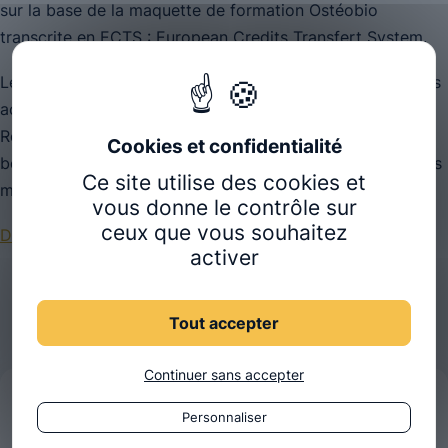
sur la base de la maquette de formation Ostéobio
transcrite en ECTS :
European Credits Transfert System.
Les étudiants d’Ostéobio peuvent valider certains de leurs
acquis ou matières lors de leurs études hors de France.
Réciproquement, les étudiants étrangers peuvent
bénéficier dans Ostéobio de ce dispositif selon les mêmes
Ce site utilise des cookies et
modalités.
vous donne le contrôle sur
ceux que vous souhaitez
Découvrir le référentiel de formation détaillé.
activer
Tout accepter
Continuer sans accepter
Rejoindre Ostéobio
Personnaliser
Préparez votre avenir d'ostéopathe avec notre école.