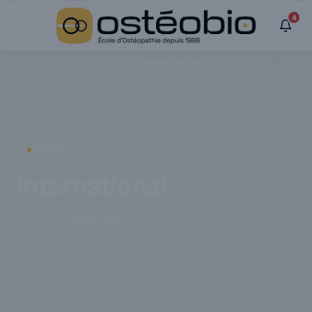
Panneau de gestion des cookies
4
L'ÉCOLE
International
›
L'École
›
International