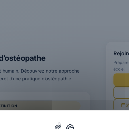
Rejoi
 d’ostéopathe
Prépare
école.
 et humain. Découvrez notre approche
cret d’une pratique d’ostéopathie.
S
ÉFINITION
 métier
téopathe est un praticien de santé