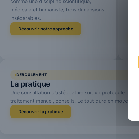
comme une discipline scientifique,
spéc
médicale et humaniste, trois dimensions
trou
inséparables.
manu
d’éc
Découvrir notre approche
D
DÉROULEMENT
La pratique
Une consultation d’ostéopathie suit un protocole préci
traitement manuel, conseils. Le tout dure en moyenne 
Découvrir la pratique