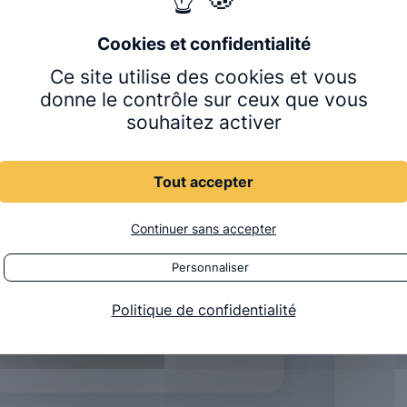
Une q
ialisé dans la prise en charge des
bles fonctionnels par des techniques
01 47
elles. C’est un métier de relation,
Lun-Ven 
Ce site utilise des cookies et vous
oute et d’expertise.
Formu
donne le contrôle sur ceux que vous
écouvrir le métier
souhaitez activer
CLINIQ
Tout accepter
Prendr
Continuer sans accepter
Personnaliser
s : anamnèse, examen clinique,
45 minutes à 1 heure.
ÉCOLE C
Politique de confidentialité