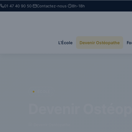
Panneau de gestion des cookies
01 47 40 90 50
·
Contactez-nous
·
8h-18h
L’École
Devenir Ostéopathe
Fo
L'ÉCOLE
Devenir Ostéo
›
Devenir Ostéopathe