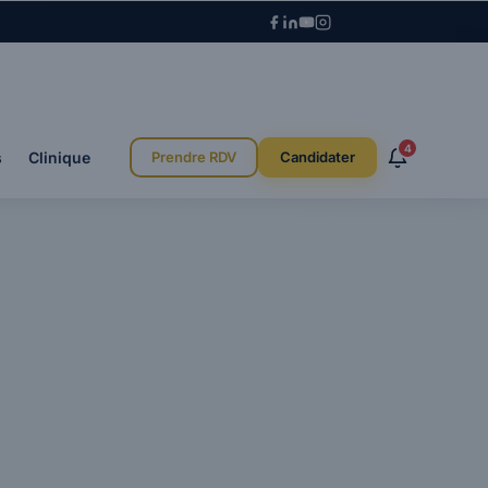
4
s
Clinique
Prendre RDV
Candidater