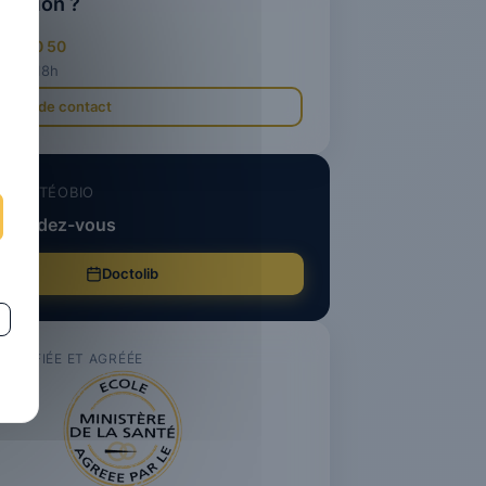
uestion ?
 40 90 50
· 8h-18h
laire de contact
UE OSTÉOBIO
e rendez-vous
Doctolib
ERTIFIÉE ET AGRÉÉE