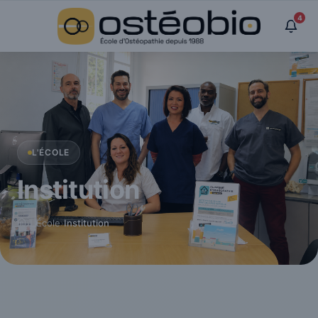
Panneau de gestion des cookies
4
L'ÉCOLE
Institution
›
L'École
›
Institution