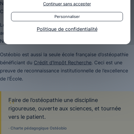
Numéro de Déclaration d’Activité : 11940652194.
Continuer sans accepter
Cet enregistrement ne vaut pas agrément de l’Etat.
Personnaliser
Le Ministère de la Santé a agréé l’École en juin 2007, en
Politique de confidentialité
août 2012, en mai 2016 puis en août 2021 (décision
N°2021-23 du 13 août 2021).
Ostéobio est aussi la seule école française d’ostéopathie
bénéficiant du
Crédit d’Impôt Recherche
. Ceci est une
preuve de reconnaissance institutionnelle de l’excellence
de l’École.
Faire de l’ostéopathie une discipline
rigoureuse, ouverte aux sciences, et tournée
vers le patient.
· Charte pédagogique Ostéobio