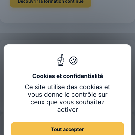
Découvrir la formation continue
Rejoindre Ostéobio
Préparez votre avenir d'ostéopathe avec notre école.
Candidature en ligne
Télécharger la brochure
Ce site utilise des cookies et
vous donne le contrôle sur
S'inscrire à la Journée Portes Ouvertes
ceux que vous souhaitez
activer
Une question ?
Tout accepter