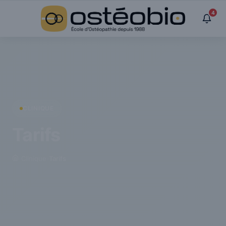
Panneau de gestion des cookies
4
CLINIQUE
Tarifs
›
Clinique
›
Tarifs