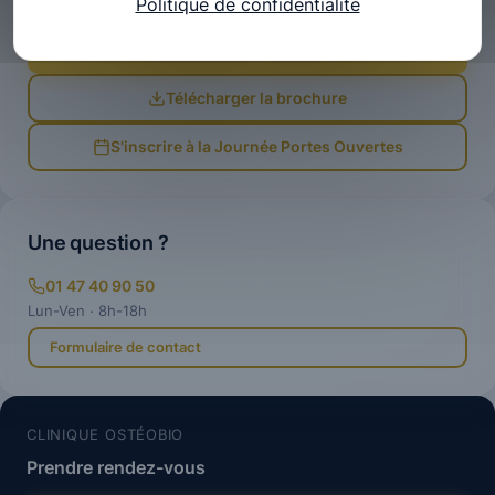
Politique de confidentialité
Préparez votre avenir d'ostéopathe avec notre école.
Candidature en ligne
Télécharger la brochure
S'inscrire à la Journée Portes Ouvertes
Une question ?
01 47 40 90 50
Lun-Ven · 8h-18h
Formulaire de contact
CLINIQUE OSTÉOBIO
Prendre rendez-vous