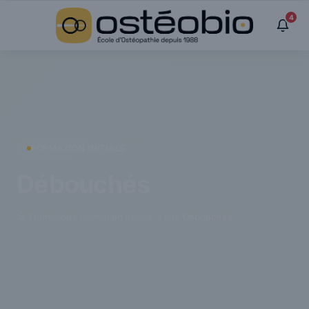
Panneau de gestion des cookies
4
FORMATION INITIALE
Débouchés
›
Formations
›
Formation initiale 5 ans
›
Débouchés