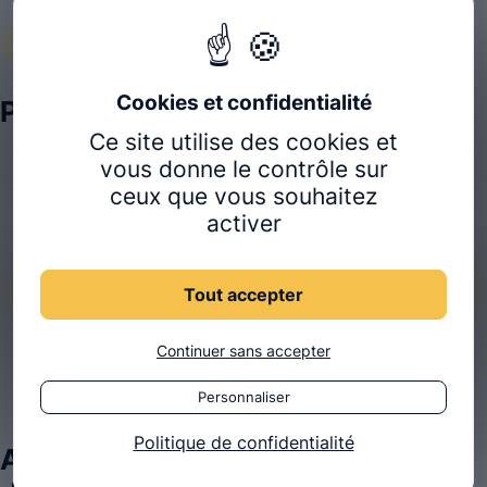
MÉTIERS POSSIBLES
Plusieurs voies
Ce site utilise des cookies et
vous donne le contrôle sur
Cabinet libéral en solo ou en cabinet de groupe
ceux que vous souhaitez
Collaboration au sein d’un cabinet pluridisciplinaire
activer
Ostéopathe du sport (clubs, fédérations)
Ostéopathie en entreprise
Tout accepter
Ostéopathie pédiatrique ou obstétrique
Enseignement, formation continue
Continuer sans accepter
Recherche, contribution à la littérature scientifique
Personnaliser
Politique de confidentialité
Accès aux personnes en situation