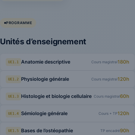
PROGRAMME
Unités d’enseignement
Anatomie descriptive
180h
Cours magistral
UE1.1
Physiologie générale
120h
Cours magistral
UE1.2
Histologie et biologie cellulaire
60h
Cours magistral
UE1.3
Sémiologie générale
120h
Cours + TP
UE1.4
Bases de l’ostéopathie
90h
TP encadré
UE1.5