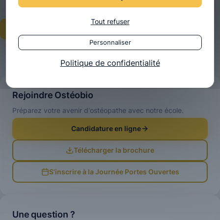
Tout refuser
Année 2 →
Personnaliser
Politique de confidentialité
Rejoindre Ostéobio
Préparez votre avenir d'ostéopathe avec notre école.
Candidature en ligne
Télécharger la brochure
S'inscrire à la Journée Portes Ouvertes
Une question ?