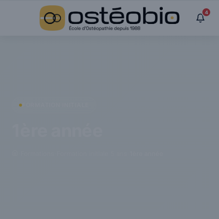
Panneau de gestion des cookies
4
FORMATION INITIALE
1ère année
›
Formations
›
Formation initiale 5 ans
›
1ère année