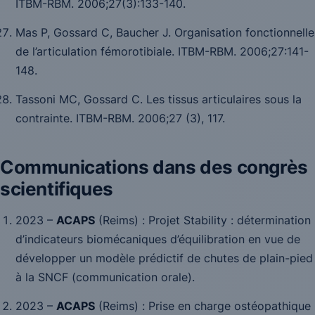
ITBM-RBM.
2006
;27
(3):133-140.
Mas P, Gossard C, Baucher J. Organisation fonctionnelle
de l’articulation fémorotibiale.
ITBM-RBM.
2006
;27
:141-
148.
Tassoni MC, Gossard C. Les tissus articulaires sous la
contrainte.
ITBM-RBM.
2006
;27
(3), 117.
Communications dans des congrès
scientifiques
2023 –
ACAPS
(Reims) :
Projet Stability : détermination
d’indicateurs biomécaniques d’équilibration en vue de
développer un modèle prédictif de chutes de plain-pied
à la SNCF
(communication orale).
2023 –
ACAPS
(Reims) :
Prise en charge ostéopathique