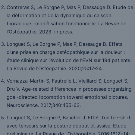
Contreras S, Le Borgne P, Mas P, Dessauge D. Etude de
la déformation et de la dynamique du caisson
thoracique : modélisation fonctionnelle.
La Revue de
l’Ostéopathie.
2023
in press.
Longuet S, Le Borgne P, Mas P, Dessauge D. Effets
d’une prise en charge ostéopathique sur la douleur :
étude clinique sur l’évolution de l’EVN sur 194 patients.
La Revue de l’Ostéopathie
. 2020;25:17-24.
Vernazza-Martin S, Fautrelle L, Vieillard S, Longuet S,
Dru V. Age-related differences in processes organizing
goal-directed locomotion toward emotional pictures.
Neuroscience.
2017;340:455-63.
Longuet S, Le Borgne P, Baucher J. Effet d’un tee-shirt
avec tenseurs sur la posture debout et assise. Etude
préliminaire.
La Revue de l’Ostéopathie
. 2016;
16(2):
14-