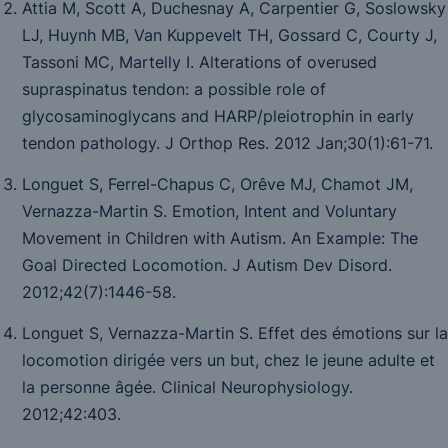
Attia M, Scott A, Duchesnay A, Carpentier G, Soslowsky
LJ, Huynh MB, Van Kuppevelt TH, Gossard C, Courty J,
Tassoni MC, Martelly I. Alterations of overused
supraspinatus tendon: a possible role of
glycosaminoglycans and HARP/pleiotrophin in early
tendon pathology. J Orthop Res. 2012 Jan;30(1):61-71.
Longuet S, Ferrel-Chapus C, Orêve MJ, Chamot JM,
Vernazza-Martin S. Emotion, Intent and Voluntary
Movement in Children with Autism. An Example: The
Goal Directed Locomotion.
J Autism Dev Disord
.
2012;
42
(7):1446-58.
Longuet S, Vernazza-Martin S. Effet des émotions sur la
locomotion dirigée vers un but, chez le jeune adulte et
la personne âgée.
Clinical Neurophysiology.
2012;
42
:403.