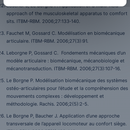
Baucher J, Le Borgne P. Application of a multi-field
approach of the musculoskeletal apparatus to comfort
sits.
ITBM-RBM
. 2006;
27
:133‑140.
Fauchet M, Gossard C. Modélisation en biomécanique
articulaire.
ITBM-RBM.
2006
;27
(3):91.
Leborgne P, Gossard C. Fondements mécaniques d’un
modèle articulaire : biomécanique, mécanobiologie et
mécanotransduction.
ITBM-RBM.
2006
;27
(3):107-16.
Le Borgne P. Modélisation biomécanique des systèmes
ostéo-articulaires pour l’étude et la compréhension des
mouvements complexes : développement et
méthodologie.
Rachis.
2006
;2
(5):2-5.
Le Borgne P, Baucher J. Application d’une approche
transversale de l’appareil locomoteur au confort siège.