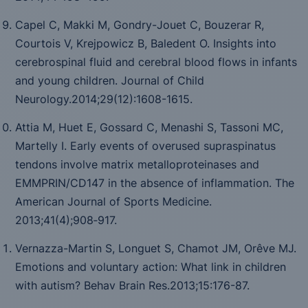
Capel C, Makki M, Gondry-Jouet C, Bouzerar R,
Courtois V, Krejpowicz B, Baledent O. Insights into
cerebrospinal fluid and cerebral blood flows in infants
and young children.
Journal of Child
Neurology.2014;29(12):1608-1615.
Attia M, Huet E, Gossard C, Menashi S, Tassoni MC,
Martelly I. Early events of overused supraspinatus
tendons involve matrix metalloproteinases and
EMMPRIN/CD147 in the absence of inflammation.
The
American Journal of Sports Medicine
.
2013;
41
(4);908‑917.
Vernazza-Martin S, Longuet S, Chamot JM, Orêve MJ.
Emotions and voluntary action: What link in children
with autism?
Behav Brain Res
.2013;
15
:176-87.