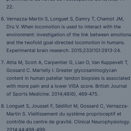
22.
Vernazza-Martin S, Longuet S, Damry T, Chamot JM,
Dru V. When locomotion is used to interact with the
environment: investigation of the link between emotions
and the twofold goal-directed locomotion in humans.
Experimental brain research
. 2015;233(10):2913-24.
Attia M, Scott A, Carpentier G, Lian O, Van Kuppevelt T,
Gossard C. Martelly I. Greater glycosaminoglycan
content in human patellar tendon biopsies is associated
with more pain and a lower VISA score.
British Journal
of Sports Medicine
. 2014;
48
(6), 469‑475.
Longuet S, Jousset F, Sédillot M, Gossard C, Vernazza-
Martin S. Vieillissement du système proprioceptif et
contrôle du centre de gravité.
Clinical Neurophysiology.
2014;
44
:498-499
.