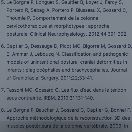
Le Borgne P, Longuet S, Gaultier B, Loyer J, Farcy S,
Portero R, Sebag A, Portero P, Blusseau X, Gossard C,
Thoumie P. Comportement de la colonne
cervicothoracique et morphotypes : approche
posturale.
Clinical Neurophysiology
. 2012;
44
:391-392.
Captier G, Dessauge D, Picot MC, Bigorre M, Gossard D,
El Ammar J, Leboucq N. Classification and pathogenic
models of unintentional postural cranial deformities in
infants : plagiocéphalies and brachycephalies.
Journal
of Craniofacial Surgery. 2011;22
;33-41.
Tassoni MC, Gossard C. Les flux d’eau dans le tendon
sous contrainte.
IRBM.
2010;
31:
131-140.
Le Borgne P, Baucher J, Gossard C, Captier G, Bonnel F.
Approche méthodologique de la reconstruction 3D des
muscles postérieurs de la colonne vertébrale. 2009. In :