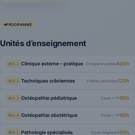
PROGRAMME
Unités d’enseignement
Clinique externe – pratique
400h
Clinique encadrée
UE4.1
Techniques crâniennes
120h
Plateau technique
UE4.2
Ostéopathie pédiatrique
80h
Cours + TP
UE4.3
Ostéopathie obstétrique
60h
Cours + TP
UE4.4
Pathologie spécialisée
100h
Cours magistral
UE4.5