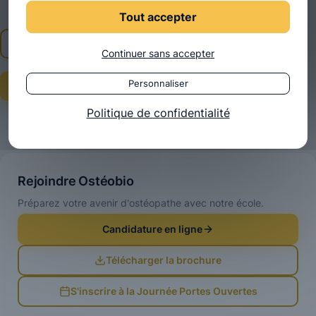
Tout accepter
← Année 3
Continuer sans accepter
Personnaliser
Année 5 →
Politique de confidentialité
Rejoindre Ostéobio
Préparez votre avenir d'ostéopathe avec notre école.
Candidature en ligne
Télécharger la brochure
S'inscrire à la Journée Portes Ouvertes