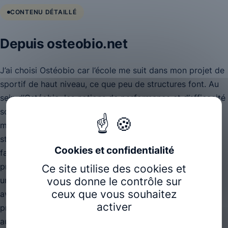
CONTENU DÉTAILLÉ
Depuis osteobio.net
J’ai choisi Ostéobio car l’école me suit dans mon projet de
sportif de haut niveau, ce que peu de structures font. Au
sein d’Ostéobio, les notions de performance et d’efficacité
sont prépondérantes. Envisageant une carrière dans le
milieu du rugby, l’école nous fait bénéficier de nombreux
stages dans le milieu sportif ce qui nous permet de nous
familiariser avec des conditions de pratiques
professionnelles en dehors d’un cabinet. De plus il existe
Ce site utilise des cookies et
vous donne le contrôle sur
un vrai apprentissage de la biomécanique qui est mis en
ceux que vous souhaitez
avant et la possibilité de pouvoir effectuer un projet
activer
professionnel en 4ème année nous offre une véritable
autonomie.