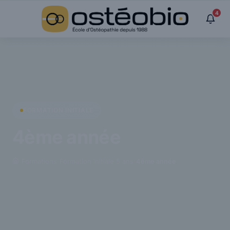
Panneau de gestion des cookies
4
FORMATION INITIALE
4ème année
›
Formations
›
Formation initiale 5 ans
›
4ème année