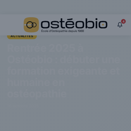
Panneau de gestion des cookies
›
Actualités
›
Rentrée 2025 à Ostéobio : débuter une formation exigeante et
4
humaine en ostéopathie
ACTUALITÉS
Rentrée 2025 à
Ostéobio : débuter une
formation exigeante et
humaine en
ostéopathie
16 octobre 2025