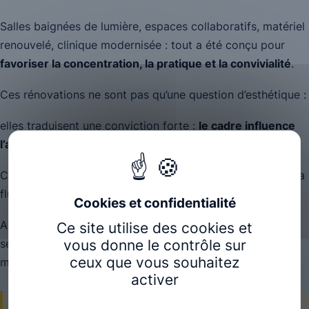
Salles baignées de lumière, espaces collaboratifs, matériel
renouvelé, clinique modernisée : tout a été conçu pour
favoriser la concentration, la pratique et la convivialité
.
Ces rénovations ne sont pas qu’une question d’esthétique :
elles traduisent une conviction forte :
le cadre influence
l’apprentissage comme la qualité du soin.
Chaque détail compte : le calme d’une salle de pratique, la
fluidité des espaces et la lumière naturelle.
Autant d’éléments pensés pour que les étudiants se
Ce site utilise des cookies et
vous donne le contrôle sur
sentent bien, et que les patients soient accueillis dans les
ceux que vous souhaitez
meilleures conditions possibles.
activer