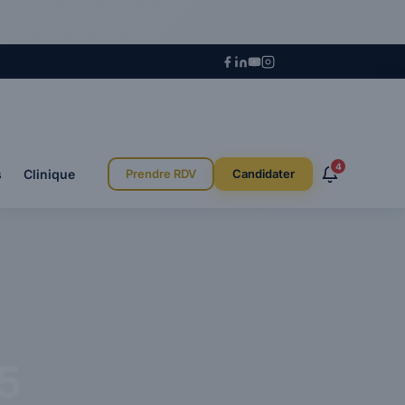
4
s
Clinique
Prendre RDV
Candidater
5