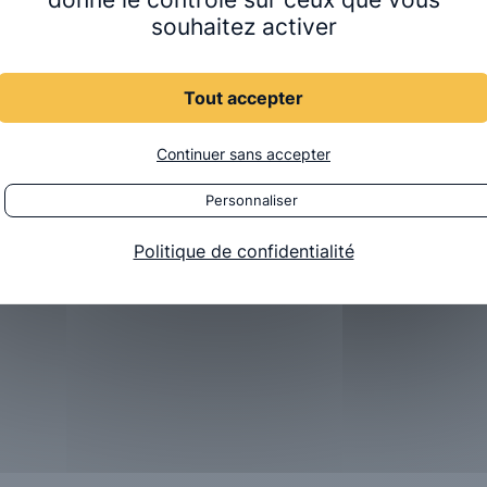
souhaitez activer
Tout accepter
Continuer sans accepter
tudiant·e·s pour une nouvelle année de
 et de l’accompagnement personnalisé.
Personnaliser
 Gossard (C1)
aux dates suivantes :
Politique de confidentialité