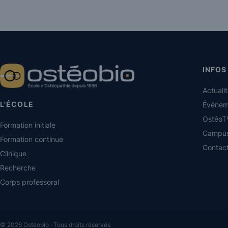
INFOS
Actuali
L'ÉCOLE
Événem
OstéoT
Formation initiale
Campu
Formation continue
Contac
Clinique
Recherche
Corps professoral
© 2026 Ostéobio · Tous droits réservés