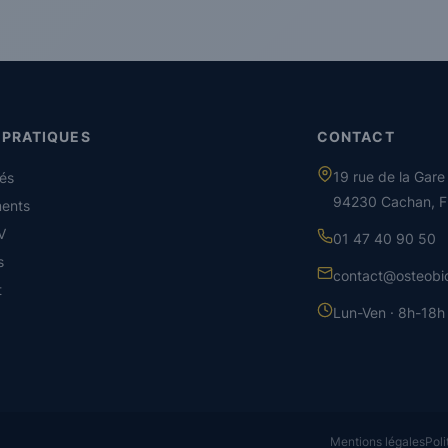
 PRATIQUES
CONTACT
19 rue de la Gare
tés
94230 Cachan, F
ents
V
01 47 40 90 50
s
contact@osteobio
t
Lun-Ven · 8h-18h
Mentions légales
Poli