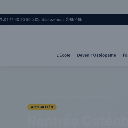
Panneau de gestion des cookies
01 47 40 90 50
·
Contactez-nous
·
8h-18h
L’École
Devenir Ostéopathe
Fo
›
Actualités
›
Rentrée Ostéobio – Septembre 2025
ACTUALITÉS
Rentrée Ostéob