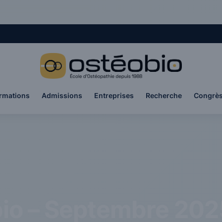
rmations
Admissions
Entreprises
Recherche
Congrè
io – Septembre 202