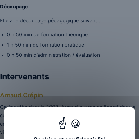
Découpage
Elle a le découpage pédagogique suivant :
0 h 50 min de formation théorique
1 h 50 min de formation pratique
0 h 50 min d’administration / évaluation
Intervenants
Arnaud Crépin
Ostéopathe depuis 2002, Arnaud exerce en libéral depuis
cette date et s’est très vite impliqué dans l’enseignement
en ostéopathie. Longtemps enseignant référent en
viscéral, il est depuis 2017 directeur de l’enseignement