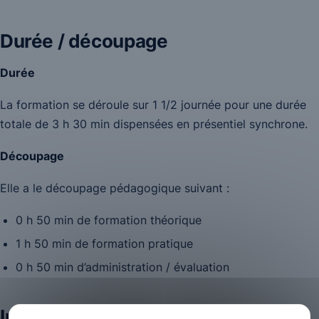
Durée / découpage
Durée
La formation se déroule sur 1 1/2 journée pour une durée
totale de 3 h 30 min dispensées en présentiel synchrone.
Découpage
Elle a le découpage pédagogique suivant :
0 h 50 min de formation théorique
1 h 50 min de formation pratique
0 h 50 min d’administration / évaluation
Intervenants