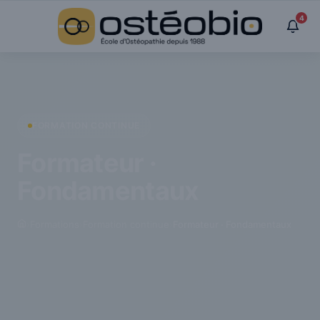
Panneau de gestion des cookies
4
FORMATION CONTINUE
Formateur ·
Fondamentaux
›
Formations
›
Formation continue
›
Formateur · Fondamentaux